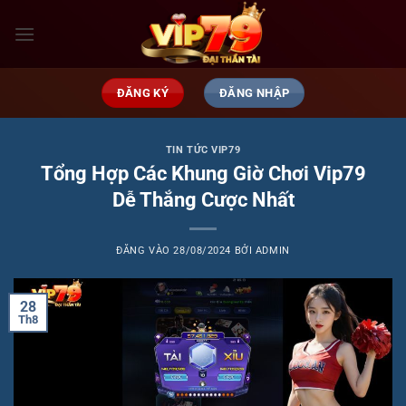
Bỏ
qua
nội
dung
ĐĂNG KÝ
ĐĂNG NHẬP
TIN TỨC VIP79
Tổng Hợp Các Khung Giờ Chơi Vip79
Dễ Thắng Cược Nhất
ĐĂNG VÀO
28/08/2024
BỞI
ADMIN
28
Th8