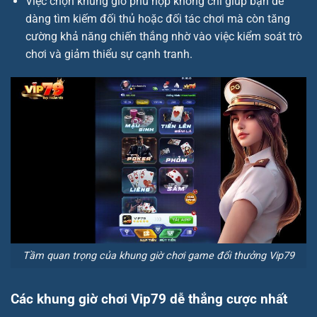
Việc chọn khung giờ phù hợp không chỉ giúp bạn dễ
dàng tìm kiếm đối thủ hoặc đối tác chơi mà còn tăng
cường khả năng chiến thắng nhờ vào việc kiểm soát trò
chơi và giảm thiểu sự cạnh tranh.
Tầm quan trọng của khung giờ chơi game đổi thưởng Vip79
Các khung giờ chơi Vip79 dễ thắng cược nhất