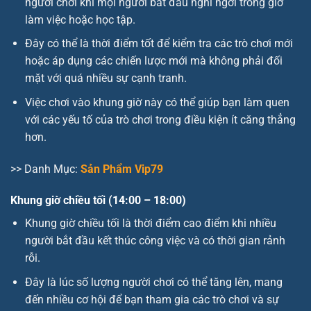
người chơi khi mọi người bắt đầu nghỉ ngơi trong giờ
làm việc hoặc học tập.
Đây có thể là thời điểm tốt để kiểm tra các trò chơi mới
hoặc áp dụng các chiến lược mới mà không phải đối
mặt với quá nhiều sự cạnh tranh.
Việc chơi vào khung giờ này có thể giúp bạn làm quen
với các yếu tố của trò chơi trong điều kiện ít căng thẳng
hơn.
>> Danh Mục:
Sản Phẩm Vip79
Khung giờ chiều tối (14:00 – 18:00)
Khung giờ chiều tối là thời điểm cao điểm khi nhiều
người bắt đầu kết thúc công việc và có thời gian rảnh
rỗi.
Đây là lúc số lượng người chơi có thể tăng lên, mang
đến nhiều cơ hội để bạn tham gia các trò chơi và sự