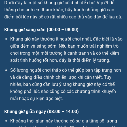
Dưới đây là một số khung giờ cố định để chơi Vip79 dễ
thắng cho anh em tham khảo, hãy tránh những giờ cao
điểm bởi lúc này sẽ có rất nhiều cao thủ vào đây để lùa gà.
Khung giờ sáng sớm (00:00 – 08:00)
Khung giờ này thường ít người chơi nhất, đặc biệt là vào
giữa đêm và sáng sớm. Nếu bạn muốn trải nghiệm trò
chơi trong một môi trường ít cạnh tranh và có thể kiểm
soát tình huống tốt hơn, đây là thời điểm lý tưởng.
Số lượng người chơi thấp có thể giúp bạn tập trung hơn
và dễ dàng điều chỉnh chiến lược khi cần thiết. Tuy
nhiên, bạn cũng cần lưu ý rằng khung giờ này có thể
không phải lúc nào cũng có các chương trình khuyến
mãi hoặc sự kiện đặc biệt.
Khung giờ giữa ngày (08:00 – 14:00)
Khoảng thời gian này thường có sự gia tăng số lượng