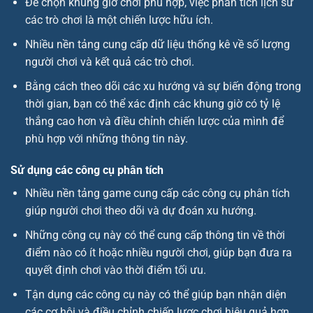
Để chọn khung giờ chơi phù hợp, việc phân tích lịch sử
các trò chơi là một chiến lược hữu ích.
Nhiều nền tảng cung cấp dữ liệu thống kê về số lượng
người chơi và kết quả các trò chơi.
Bằng cách theo dõi các xu hướng và sự biến động trong
thời gian, bạn có thể xác định các khung giờ có tỷ lệ
thắng cao hơn và điều chỉnh chiến lược của mình để
phù hợp với những thông tin này.
Sử dụng các công cụ phân tích
Nhiều nền tảng game cung cấp các công cụ phân tích
giúp người chơi theo dõi và dự đoán xu hướng.
Những công cụ này có thể cung cấp thông tin về thời
điểm nào có ít hoặc nhiều người chơi, giúp bạn đưa ra
quyết định chơi vào thời điểm tối ưu.
Tận dụng các công cụ này có thể giúp bạn nhận diện
các cơ hội và điều chỉnh chiến lược chơi hiệu quả hơn.