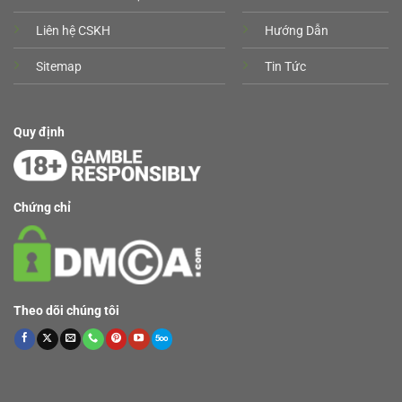
Liên hệ CSKH
Hướng Dẫn
Sitemap
Tin Tức
Quy định
Chứng chỉ
Theo dõi chúng tôi