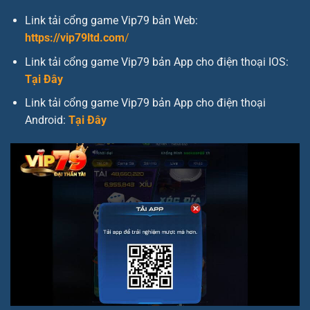
Link tải cổng game Vip79 bản Web:
https://vip79ltd.com
/
Link tải cổng game Vip79 bản App cho điện thoại IOS:
Tại Đây
Link tải cổng game Vip79 bản App cho điện thoại
Android:
Tại Đây