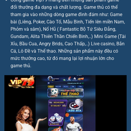
đổi thưởng đa dạng và chất lượng. Game thủ có thể
tham gia vào những dòng game đình đám như: Game
bài (Liêng, Poker, Cào Tố, Mậu Binh, Tiến lên miền Nam,
Phỏm và sâm), Nổ Hũ ( Fantastic Bộ Tứ Siêu Đẳng,
Gundam, Alita Thiên Thần Chiến Binh,..) Mini Game (Tài
Xỉu, Bầu Cua, Angry Brids, Cao Thấp,..) Live casino, Bắn
Cá, Lô Đề và Thể thao.
Những sản phẩm này đều có
mức thưởng cao, từ đó mang lại lợi nhuận lớn cho
game thủ.