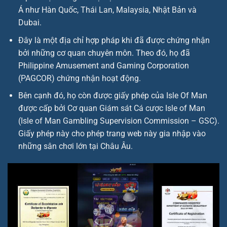
Á như Hàn Quốc, Thái Lan, Malaysia, Nhật Bản và
Dubai.
Đây là một địa chỉ hợp pháp khi đã được chứng nhận
bởi những cơ quan chuyên môn. Theo đó, họ đã
Philippine Amusement and Gaming Corporation
(PAGCOR) chứng nhận hoạt động.
Bên cạnh đó, họ còn được giấy phép của Isle Of Man
được cấp bởi Cơ quan Giám sát Cá cược Isle of Man
(Isle of Man Gambling Supervision Commission – GSC).
Giấy phép này cho phép trang web này gia nhập vào
những sân chơi lớn tại Châu Âu.