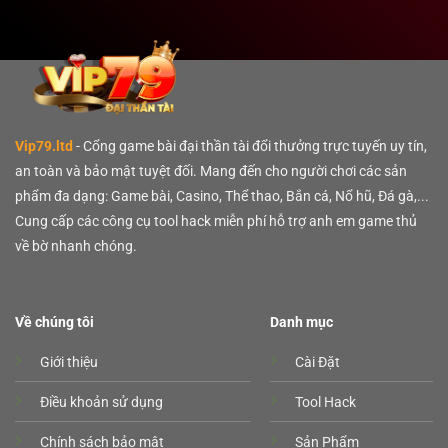
Vip79.ltd
- Cổng game bài đại thần tài đổi thưởng trực tuyến uy tín,
an toàn và bảo mật tuyệt đối. Mang đến cho người chơi các sản
phẩm đa dạng: Game bài, Casino, Thể thao, Bắn cá, Nổ hũ, Đá gà,...
Cung cấp các công cụ tool hack miễn phí hỗ trợ anh em game thủ
về bờ nhanh chóng.
Về chúng tôi
Danh mục
Giới thiệu
Cài Đặt
Điều khoản sử dụng
Tool Hack
Chính sách bảo mật
Sản Phẩm